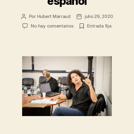
español
Por
Hubert Marraud
julio 29, 2020
Autor
Fecha
de
de
en
No hay comentarios
Entrada fija
la
la
Grupos
entrada
entrada
y
proyectos
en
teoría
de
la
argumentación
en
español